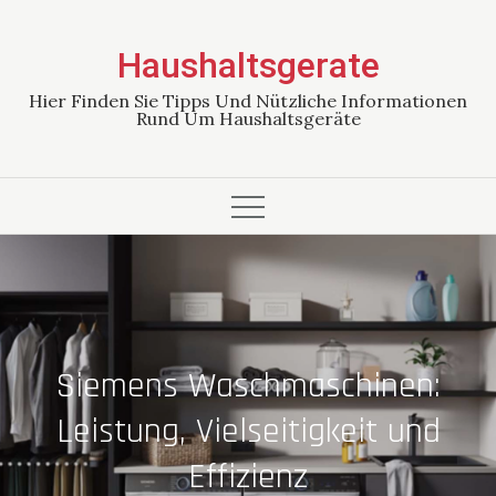
Skip
to
Haushaltsgerate
content
Hier Finden Sie Tipps Und Nützliche Informationen
Rund Um Haushaltsgeräte
Siemens Waschmaschinen:
Leistung, Vielseitigkeit und
Effizienz