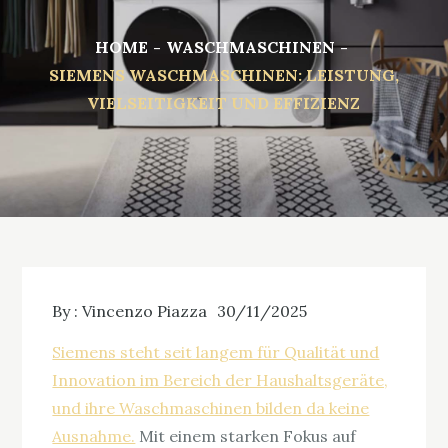
HOME
WASCHMASCHINEN
SIEMENS WASCHMASCHINEN: LEISTUNG,
VIELSEITIGKEIT UND EFFIZIENZ
By :
Vincenzo Piazza
30/11/2025
Siemens steht seit langem für Qualität und
Innovation im Bereich der Haushaltsgeräte,
und ihre Waschmaschinen bilden da keine
Ausnahme.
Mit einem starken Fokus auf