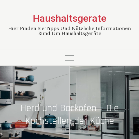
Skip
to
Haushaltsgerate
content
Hier Finden Sie Tipps Und Nützliche Informationen
Rund Um Haushaltsgeräte
Herd und Backofen – Die
Kochstellen der Küche