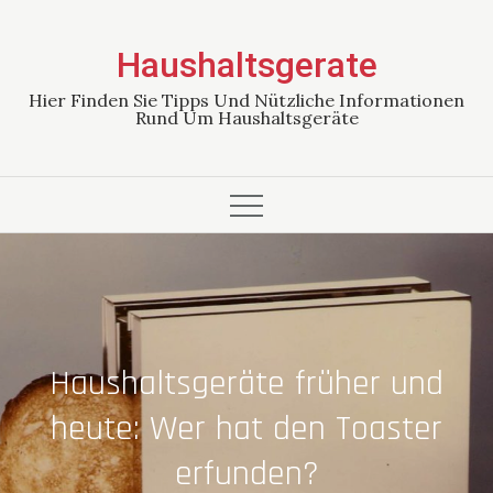
Skip
to
Haushaltsgerate
content
Hier Finden Sie Tipps Und Nützliche Informationen
Rund Um Haushaltsgeräte
Haushaltsgeräte früher und
heute: Wer hat den Toaster
erfunden?