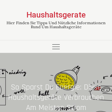
Skip
to
Haushaltsgerate
content
Hier Finden Sie Tipps Und Nützliche Informationen
Rund Um Haushaltsgeräte
So Sparst Du Energie: Diese
Haushaltsgeräte Verbrauchen
Am Meisten Strom