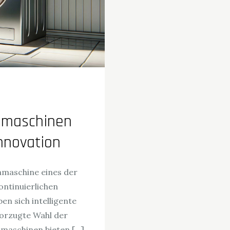
chmaschinen
Innovation
hmaschine eines der
ontinuierlichen
n sich intelligente
orzugte Wahl der
hmaschinen bieten […]