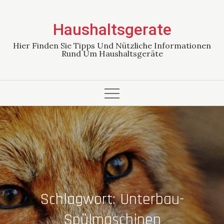
Skip
to
Haushaltsgerate
content
Hier Finden Sie Tipps Und Nützliche Informationen
Rund Um Haushaltsgeräte
Schlagwort:
Unterbau-
Spülmaschinen