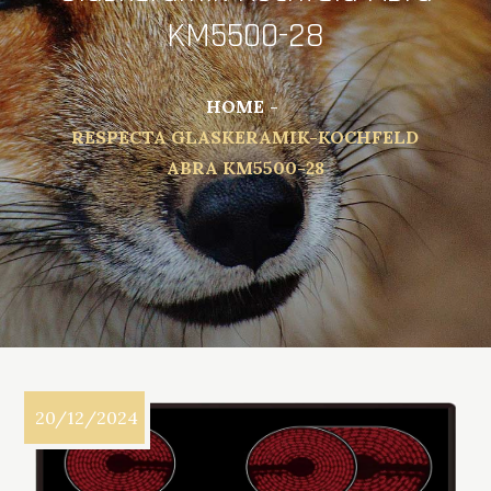
KM5500-28
HOME
RESPECTA GLASKERAMIK-KOCHFELD
ABRA KM5500-28
20/12/2024