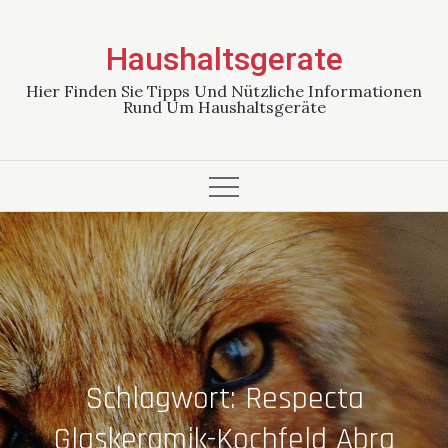
Skip
to
Haushaltsgerate
content
Hier Finden Sie Tipps Und Nützliche Informationen
Rund Um Haushaltsgeräte
Schlagwort:
Respecta
Glaskeramik-Kochfeld Abra