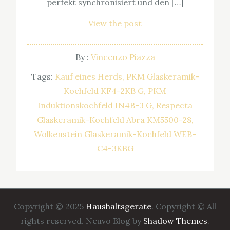
perfekt synchronisiert und den […]
View the post
By :
Vincenzo Piazza
Tags:
Kauf eines Herds
PKM Glaskeramik-
Kochfeld KF4-2KB G
PKM
Induktionskochfeld IN4B-3 G
Respecta
Glaskeramik-Kochfeld Abra KM5500-28
Wolkenstein Glaskeramik-Kochfeld WEB-
C4-3KBG
Copyright © 2025
Haushaltsgerate
. Copyright © All
rights reserved. Neuvo Blog by
Shadow Themes
.