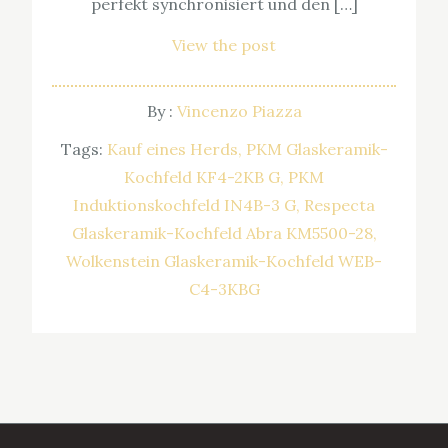
perfekt synchronisiert und den […]
View the post
By :
Vincenzo Piazza
Tags:
Kauf eines Herds
PKM Glaskeramik-
Kochfeld KF4-2KB G
PKM
Induktionskochfeld IN4B-3 G
Respecta
Glaskeramik-Kochfeld Abra KM5500-28
Wolkenstein Glaskeramik-Kochfeld WEB-
C4-3KBG