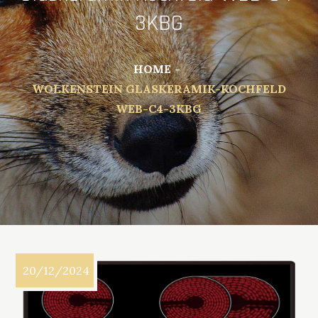
3KBG
HOME
WOLKENSTEIN GLASKERAMIK-KOCHFELD
WEB-C4-3KBG
20/12/2024