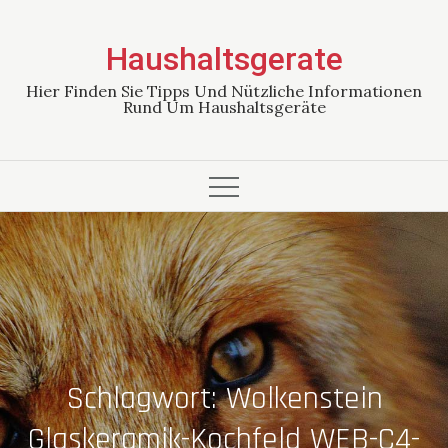
Skip
to
Haushaltsgerate
content
Hier Finden Sie Tipps Und Nützliche Informationen
Rund Um Haushaltsgeräte
Schlagwort:
Wolkenstein
Glaskeramik-Kochfeld WEB-C4-