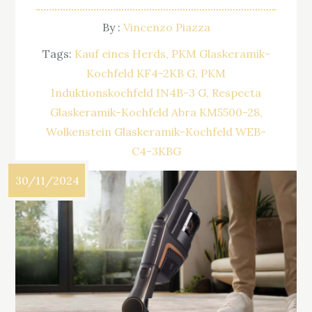
By :
Vincenzo Piazza
Tags:
Kauf eines Herds
PKM Glaskeramik-
Kochfeld KF4-2KB G
PKM
Induktionskochfeld IN4B-3 G
Respecta
Glaskeramik-Kochfeld Abra KM5500-28
Wolkenstein Glaskeramik-Kochfeld WEB-
C4-3KBG
30/11/2024