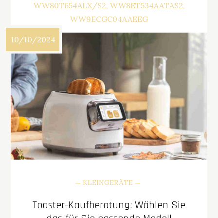
WW80T654ALX/S2
WW8ET534AATAS2
WW9ECGC04AAEEG
10/10/2024
KLEINGERÄTE
Toaster-Kaufberatung: Wählen Sie