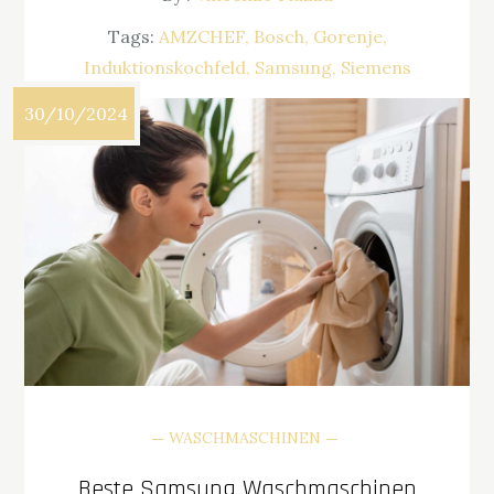
Tags:
AMZCHEF
Bosch
Gorenje
Induktionskochfeld
Samsung
Siemens
30/10/2024
WASCHMASCHINEN
Beste Samsung Waschmaschinen