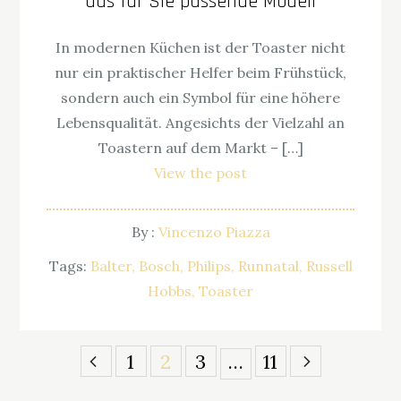
das für Sie passende Modell
In modernen Küchen ist der Toaster nicht
nur ein praktischer Helfer beim Frühstück,
sondern auch ein Symbol für eine höhere
Lebensqualität. Angesichts der Vielzahl an
Toastern auf dem Markt – […]
View the post
By :
Vincenzo Piazza
Tags:
Balter
Bosch
Philips
Runnatal
Russell
Hobbs
Toaster
Seitennummerierung
1
2
3
…
11