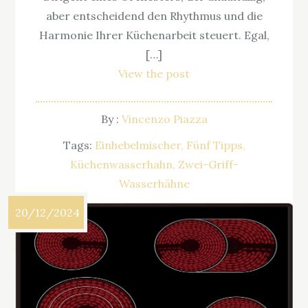
aber entscheidend den Rhythmus und die
Harmonie Ihrer Küchenarbeit steuert. Egal,
[…]
View the post
By :
Vincenzo Piazza
Tags:
Einhebelmischer
Fünf Tipps
Küchenwasserhahn
Zwei-Griff-
Wasserhähne
20/12/2024